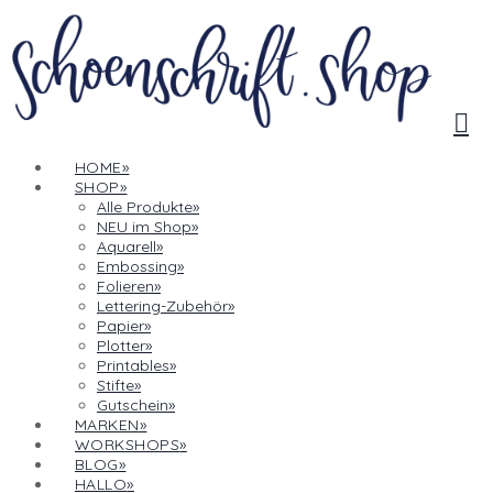
N
HOME
SHOP
Alle Produkte
NEU im Shop
Aquarell
Embossing
Folieren
Lettering-Zubehör
Papier
Plotter
Printables
Stifte
Gutschein
MARKEN
WORKSHOPS
BLOG
HALLO