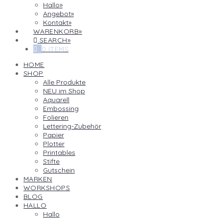
Hallo
Angebot
Kontakt
WARENKORB
SEARCH
0 ITEMS
HOME
SHOP
Alle Produkte
NEU im Shop
Aquarell
Embossing
Folieren
Lettering-Zubehör
Papier
Plotter
Printables
Stifte
Gutschein
MARKEN
WORKSHOPS
BLOG
HALLO
Hallo