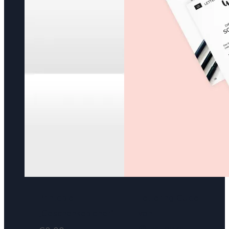
Printable
Lettering Guide
„Geschenkeplaner“
von
@thatlooksjut