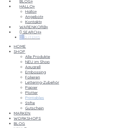
BLOG
HALLO
Hallo
Angebot
Kontakt
WARENKORB
SEARCH
0 ITEMS
HOME
SHOP
Alle Produkte
NEU im Shop
Aquarell
Embossing
Folieren
Lettering-Zubehör
Papier
Plotter
Printables
Stifte
Gutschein
MARKEN
WORKSHOPS
BLOG