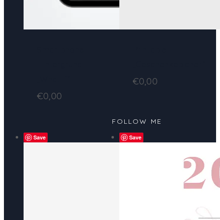
Smartphone
Printable
Hintergrund
„Geschenkeplaner“
„What if“
€
0,00
€
0,00
FOLLOW ME
Save
Save