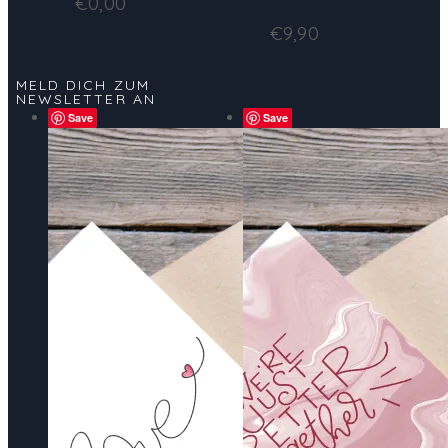
€
0,00
€
9,90
MELD DICH ZUM
NEWSLETTER AN
Save
Save