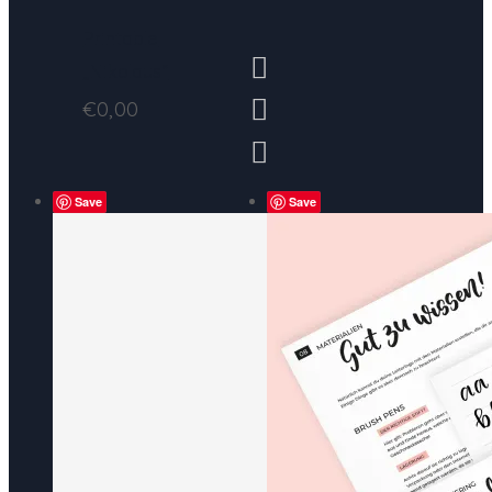
Printable
„Nikolaus“
€
0,00
Save
Save