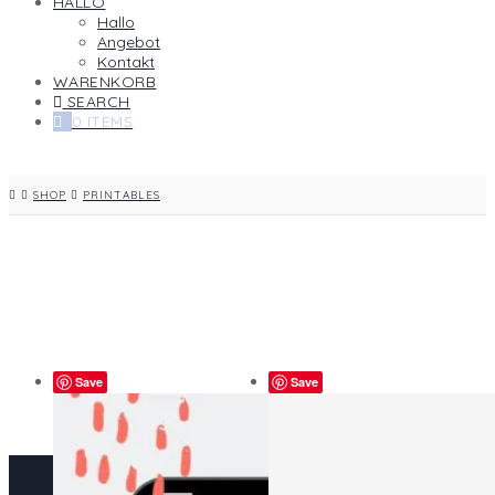
HALLO
Hallo
Angebot
Kontakt
WARENKORB
SEARCH
0 ITEMS
HOME
SHOP
PRINTABLES
Save
Save