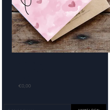
Valentinstag
Printable „Hello
Love“
€
0,00