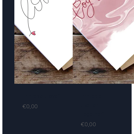
Printable „Love“
Printable
„Better
€
0,00
Together“
€
0,00